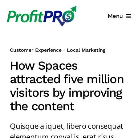
Skip
to
Menu
content
Business Consulting
Customer Experience
•
Local Marketing
Process Mapping
How Spaces
Industry Solutions
attracted five million
visitors by improving
About
the content
Resources
Quisque aliquet, libero consequat
elementum convallis, erat risus